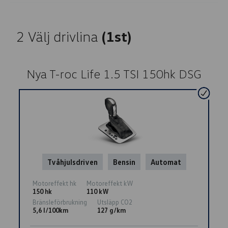
2
Välj drivlina
(1st)
Nya T-roc Life 1.5 TSI 150hk DSG
Tvåhjulsdriven
Bensin
Automat
Motoreffekt hk
Motoreffekt kW
150 hk
110 kW
Bränsleförbrukning
Utsläpp CO2
5,6 l/100km
127 g/km