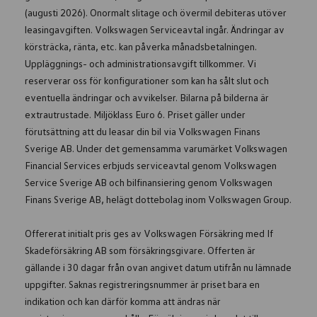
(augusti 2026). Onormalt slitage och övermil debiteras utöver
leasingavgiften. Volkswagen Serviceavtal ingår. Ändringar av
körsträcka, ränta, etc. kan påverka månadsbetalningen.
Uppläggnings- och administrationsavgift tillkommer. Vi
reserverar oss för konfigurationer som kan ha sålt slut och
eventuella ändringar och avvikelser. Bilarna på bilderna är
extrautrustade. Miljöklass Euro 6. Priset gäller under
förutsättning att du leasar din bil via Volkswagen Finans
Sverige AB. Under det gemensamma varumärket Volkswagen
Financial Services erbjuds serviceavtal genom Volkswagen
Service Sverige AB och bilfinansiering genom Volkswagen
Finans Sverige AB, helägt dottebolag inom Volkswagen Group.
Offererat initialt pris ges av Volkswagen Försäkring med If
Skadeförsäkring AB som försäkringsgivare. Offerten är
gällande i 30 dagar från ovan angivet datum utifrån nu lämnade
uppgifter. Saknas registreringsnummer är priset bara en
indikation och kan därför komma att ändras när