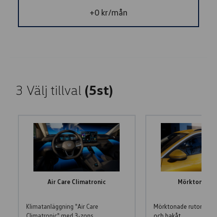
+0 kr/mån
3
Välj tillval
(5st)
Air Care Climatronic
Mörktonade r
Klimatanläggning "Air Care
Mörktonade rutor från 
Climatronic" med 3-zons
och bakåt.