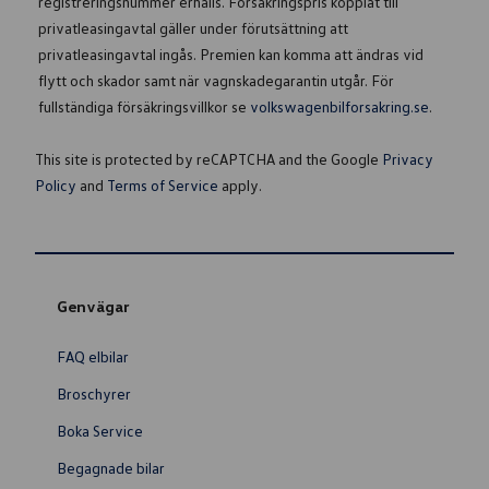
registreringsnummer erhålls. Försäkringspris kopplat till
privatleasingavtal gäller under förutsättning att
privatleasingavtal ingås. Premien kan komma att ändras vid
flytt och skador samt när vagnskadegarantin utgår. För
fullständiga försäkringsvillkor se
volkswagenbilforsakring.se
.
This site is protected by reCAPTCHA and the Google
Privacy
Policy
and
Terms of Service
apply.
Genvägar
FAQ elbilar
Broschyrer
Boka Service
Begagnade bilar