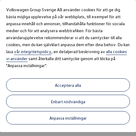
Till modellerna
Volkswagen Group Sverige AB använder cookies för att ge dig
bästa möjliga upplevelse på vår webbplats, till exempel för att
anpassa innehåll och annonser, tillhandahålla funktioner för sociala
medier och för att analysera webbtrafiken. För bästa
användarupplevelse rekommenderar vi att du samtycker till alla
cookies, men du kan självklart anpassa dem efter dina behov. Du kan
läsa
vår integritetspolicy
, en detaljerad beskrivning av
alla cookies
vi använder
samt återkalla ditt samtycke genom att klicka på
Nya T-roc Life 1.5 TSI 150hk DSG
"Anpassa inställningar".
Privatleasing
3 495
kr/mån
Körsträcka
1000
mil/år
Avtalstid
36
månader
Acceptera alla
Välj modell
Anpassa
Kassa
Bekräftelse
Enbart nödvändiga
Anpassa inställningar